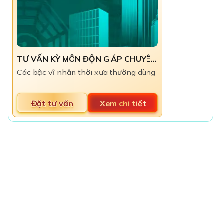
TƯ VẤN KỲ MÔN ĐỘN GIÁP CHUYÊN NGHIỆP
​Các bậc vĩ nhân thời xưa thường dùng Phong thủy Kỳ 
Đặt tư vấn
Xem chi tiết