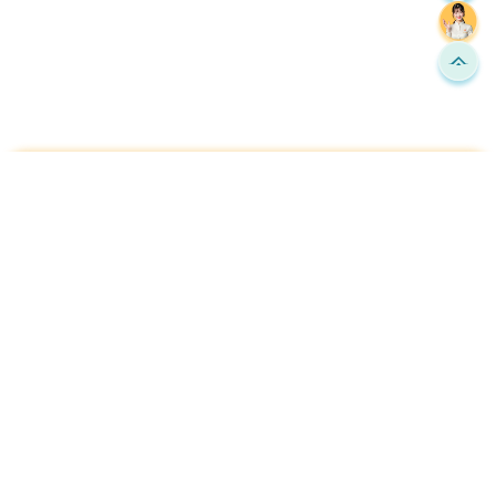
Công ty TNHH thương mại Phong
Thủy Đại Nam
288A Hùng Vương, Phường Sở Dầu, Quận Hồng
Bàng, Hải Phòng, Việt Nam
0788686898
Info@phongthuydainam.vn
Kết nối với chúng tôi
Về Đại Nam
Câu chuyện thương hiệu