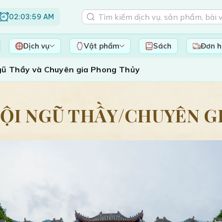
02:04:00 AM
Dịch vụ
Vật phẩm
Sách
Đơn 
gũ Thầy và Chuyên gia Phong Thủy
ỘI NGŨ THẦY/CHUYÊN G
Giỏ hàng của bạn đ
Khám phá những sản ph
mang chúng về nh
Mua sắm n