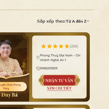
Sắp xếp theo:
Từ A đến Z
Từ A đến Z
Từ Z đến A
(
200
)
Phong Thuỷ Đại Nam - Chi
nhánh Nghệ An 1
0968205839
NHẬN TƯ VẤN
ruyền thừa Phong
XEM CHI TIẾT
Thủy
 Duy Bá