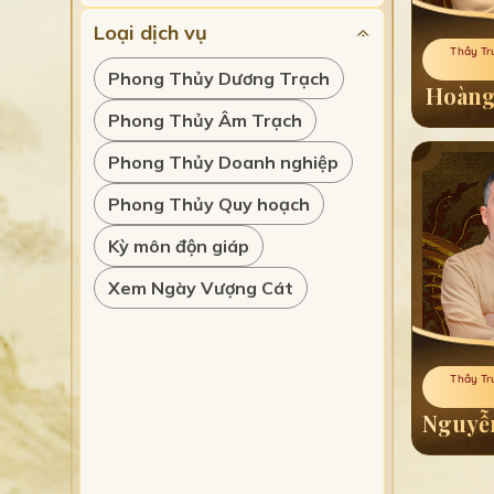
Loại dịch vụ
Phú Quốc
Thầy Tr
Đà Nẵng
Phong Thủy Dương Trạch
Hoàng
Long An
Phong Thủy Âm Trạch
An Giang
Phong Thủy Doanh nghiệp
Bà Rịa - Vũng Tàu
Phong Thủy Quy hoạch
Gia Lai
Kỳ môn độn giáp
Nghệ An
Xem Ngày Vượng Cát
Thái Nguyên
Ninh Bình
Thầy Tr
Bình Phước
Nguyễ