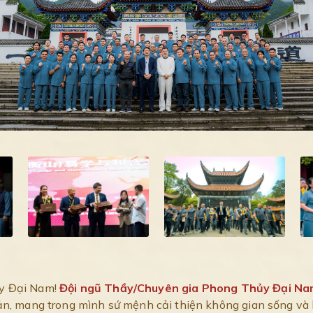
y Đại Nam!
Đội ngũ Thầy/Chuyên gia Phong Thủy Đại N
ản, mang trong mình sứ mệnh cải thiện không gian sống và 