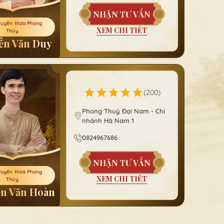
NHẬN TƯ VẤN
ruyền thừa Phong
XEM CHI TIẾT
Thủy
ễn Văn Duy
(
200
)
Phong Thuỷ Đại Nam - Chi
nhánh Hà Nam 1
0824967686
NHẬN TƯ VẤN
ruyền thừa Phong
XEM CHI TIẾT
Thủy
n Văn Hoàn