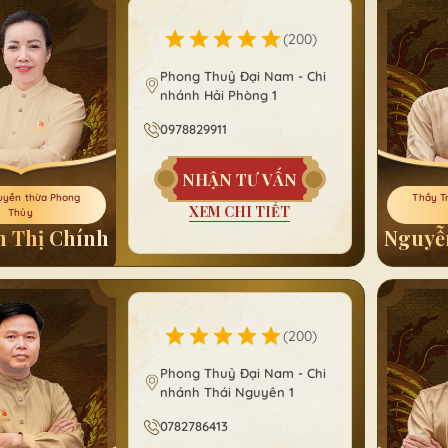
(
200
)
Phong Thuỷ Đại Nam - Chi
nhánh Hải Phòng 1
0978829911
NHẬN TƯ VẤN
uyền thừa Phong
Thầy T
XEM CHI TIẾT
Thủy
 Thị Chính
Nguyễ
(
200
)
Phong Thuỷ Đại Nam - Chi
nhánh Thái Nguyên 1
0782786413