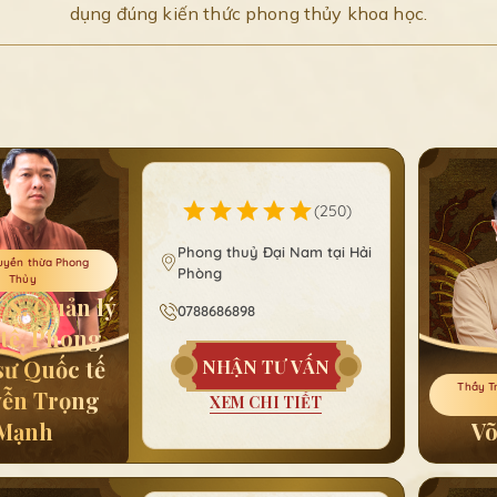
dụng đúng kiến thức phong thủy khoa học.
(
250
)
Phong thuỷ Đại Nam tại Hải
uyền thừa Phong
Phòng
Thủy
S. Quản lý
0788686898
 tế, Phong
sư Quốc tế
NHẬN TƯ VẤN
Thầy T
ễn Trọng
XEM CHI TIẾT
Mạnh
Võ