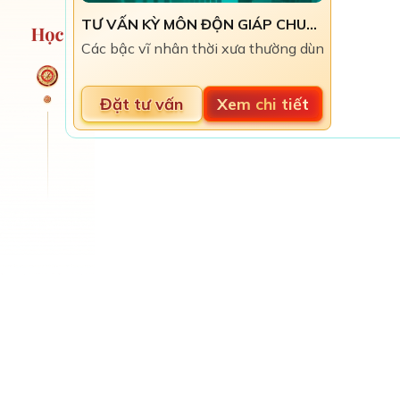
TƯ VẤN KỲ MÔN ĐỘN GIÁP CHUYÊN NGHIỆP
​Các bậc vĩ nhân thời xưa thường dùng Phong t
Đặt tư vấn
Xem chi tiết