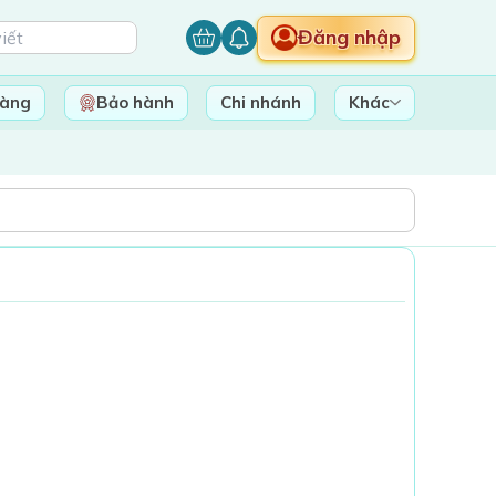
Đăng nhập
hàng
Bảo hành
Chi nhánh
Khác
ang trống!
ẩm tuyệt vời và
à hôm nay!
gay