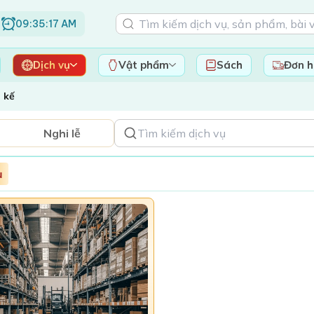
09:35:18 AM
Dịch vụ
Vật phẩm
Sách
Đơn 
 kế
Nghi lễ
ụ
Giỏ hàng của bạn đ
Khám phá những sản ph
mang chúng về nh
Mua sắm n