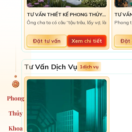
TƯ VẤN THIẾT KẾ PHONG THỦY NHÀ Ở, BIỆT THỰ ĐẠI NAM
Ông cha ta có câu “tậu trâu, lấy vợ, làm nhà,” 
​Phong 
Đặt tư vấn
Xem chi tiết
Đặt 
Tư Vấn Dịch Vụ
1
dịch vụ