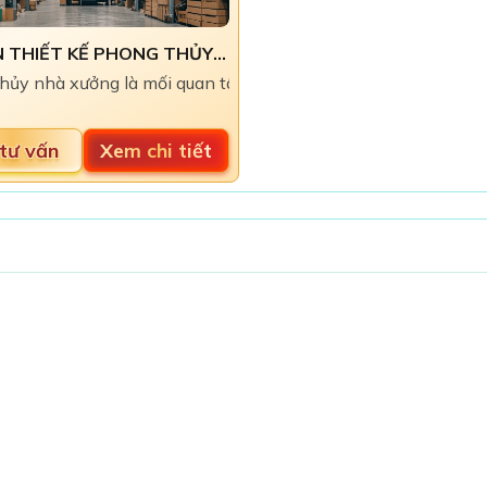
TƯ VẤN THIẾT KẾ PHONG THỦY NHÀ XƯỞNG, NHÀ MÁY
ý muốn nói ba việc quan trọng nhất, biểu trưng cho sự ổn địn
thủy nhà xưởng là mối quan tâm hàng đầu của nhiều chủ doanh
tư vấn
Xem chi tiết