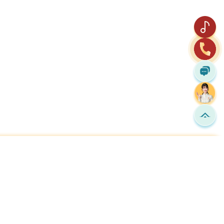
thuydainam.vn
hính sách & hướng dẫn
Khác